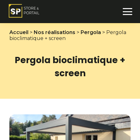
Accueil
>
Nos réalisations
>
Pergola
>
Pergola
bioclimatique + screen
PERGOLA
STORE EXTÉRIEUR
Pergola bioclimatique +
screen
STORE INTÉRIEUR
MOUSTIQUAIRE
CARPORT
PORTAIL
CLÔTURE
GARDE-CORPS